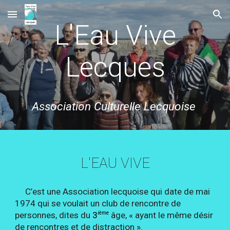
Skip to main content
Skip to navigation
L'
Eau Vive
Lecques
Association
C
ulturelle
Lecquoise
L'EAU VIVE
C’est une Association lecquoise qui date de mai
1974 qui se voulait un club de rencontre de
ième
personnes, dites du
3
âge, « ayant le même désir
de rencontres et de distraction ».