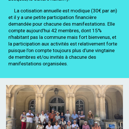
La cotisation annuelle est modique (
30
€ par an)
et il y a une petite participation financière
demandée pour chacune des manifestations. Elle
compte aujourd’hui
42
membres, dont 15%
n’habitant pas la commune mais fort bienvenus, et
la participation aux activités est relativement forte
puisque l’on compte toujours plus d’une vingtaine
de membres et/ou invités à chacune des
manifestations organisées.